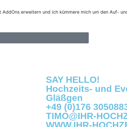
l mit AddOns erweitern und ich kümmere mich um den Auf- u
Hier geht es zur Licht und Ton Technik
SAY HELLO!
Hochzeits- und Ev
Gläßgen
+49 (0)176 305088
TIMO@IHR-HOCHZ
WWW.IHR-HOCHZE